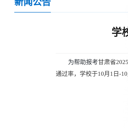
新闻公告
学
为帮助报考
甘肃省
202
通过率，学校于
10
月
1
日
-10