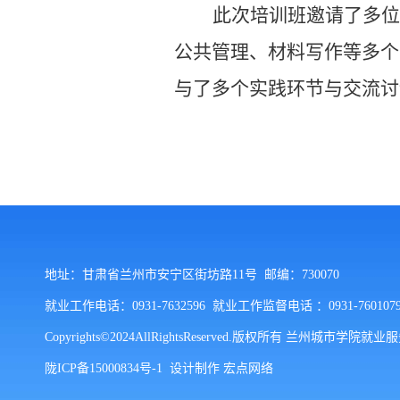
此次培训班邀请了多位
公共管理、材料写作等多个
与了多个实践环节与交流讨
地址：甘肃省兰州市安宁区街坊路11号 邮编：730070
就业工作电话：0931-7632596 就业工作监督电话 ：0931-76010
Copyrights©2024AllRightsReserved.版权所有 兰州城市学院就
陇ICP备15000834号-1
设计制作
宏点网络